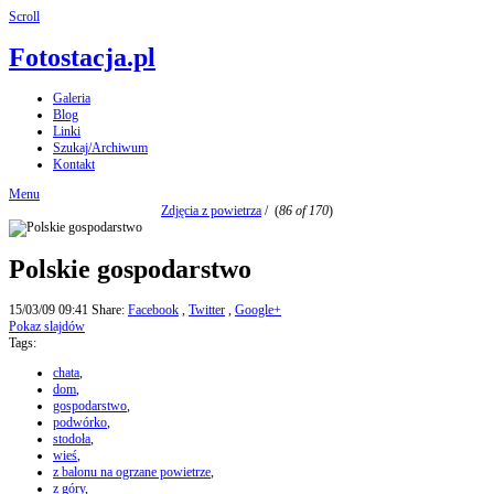
Scroll
Fotostacja.pl
Galeria
Blog
Linki
Szukaj/Archiwum
Kontakt
Menu
Zdjęcia z powietrza
/
(
86 of 170
)
Polskie gospodarstwo
15/03/09 09:41
Share:
Facebook
,
Twitter
,
Google+
Pokaz slajdów
Tags:
chata
,
dom
,
gospodarstwo
,
podwórko
,
stodoła
,
wieś
,
z balonu na ogrzane powietrze
,
z góry
,