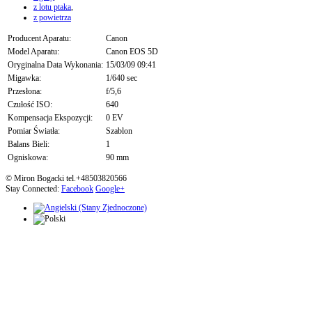
z lotu ptaka
,
z powietrza
Producent Aparatu:
Canon
Model Aparatu:
Canon EOS 5D
Oryginalna Data Wykonania:
15/03/09 09:41
Migawka:
1/640 sec
Przesłona:
f/5,6
Czułość ISO:
640
Kompensacja Ekspozycji:
0 EV
Pomiar Światła:
Szablon
Balans Bieli:
1
Ogniskowa:
90 mm
© Miron Bogacki tel.+48503820566
Stay Connected:
Facebook
Google+