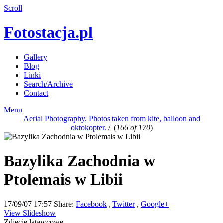
Scroll
Fotostacja.pl
Gallery
Blog
Linki
Search/Archive
Contact
Menu
Aerial Photography. Photos taken from kite, balloon and
oktokopter.
/
(
166 of 170
)
Bazylika Zachodnia w
Ptolemais w Libii
17/09/07 17:57
Share:
Facebook
,
Twitter
,
Google+
View Slideshow
Zdjęcie latawcowe