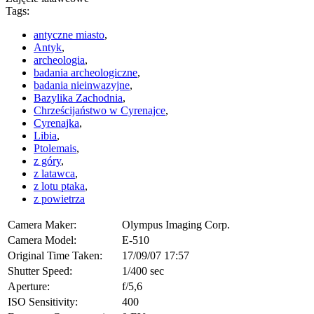
Tags:
antyczne miasto
,
Antyk
,
archeologia
,
badania archeologiczne
,
badania nieinwazyjne
,
Bazylika Zachodnia
,
Chrześcijaństwo w Cyrenajce
,
Cyrenajka
,
Libia
,
Ptolemais
,
z góry
,
z latawca
,
z lotu ptaka
,
z powietrza
Camera Maker:
Olympus Imaging Corp.
Camera Model:
E-510
Original Time Taken:
17/09/07 17:57
Shutter Speed:
1/400 sec
Aperture:
f/5,6
ISO Sensitivity:
400