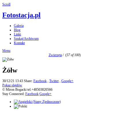
Scroll
Fotostacja.pl
Galeria
Blog
Linki
Szukaj/Archiwum
Kontakt
Menu
Zwierzęta
/
(
57 of 100
)
Żółw
30/12/21 13:43
Share:
Facebook
,
Twitter
,
Google+
Pokaz slajdów
© Miron Bogacki tel.+48503820566
Stay Connected:
Facebook
Google+