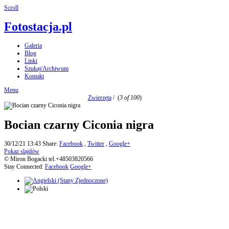
Scroll
Fotostacja.pl
Galeria
Blog
Linki
Szukaj/Archiwum
Kontakt
Menu
Zwierzęta
/
(
3 of 100
)
Bocian czarny Ciconia nigra
30/12/21 13:43
Share:
Facebook
,
Twitter
,
Google+
Pokaz slajdów
© Miron Bogacki tel.+48503820566
Stay Connected:
Facebook
Google+