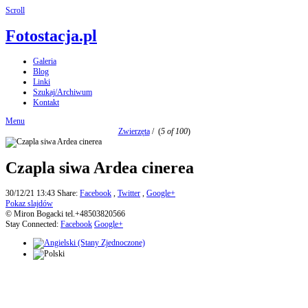
Scroll
Fotostacja.pl
Galeria
Blog
Linki
Szukaj/Archiwum
Kontakt
Menu
Zwierzęta
/
(
5 of 100
)
Czapla siwa Ardea cinerea
30/12/21 13:43
Share:
Facebook
,
Twitter
,
Google+
Pokaz slajdów
© Miron Bogacki tel.+48503820566
Stay Connected:
Facebook
Google+