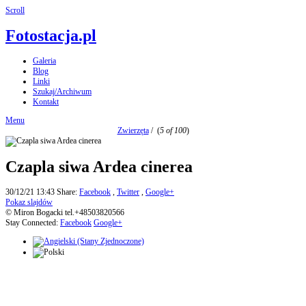
Scroll
Fotostacja.pl
Galeria
Blog
Linki
Szukaj/Archiwum
Kontakt
Menu
Zwierzęta
/
(
5 of 100
)
Czapla siwa Ardea cinerea
30/12/21 13:43
Share:
Facebook
,
Twitter
,
Google+
Pokaz slajdów
© Miron Bogacki tel.+48503820566
Stay Connected:
Facebook
Google+