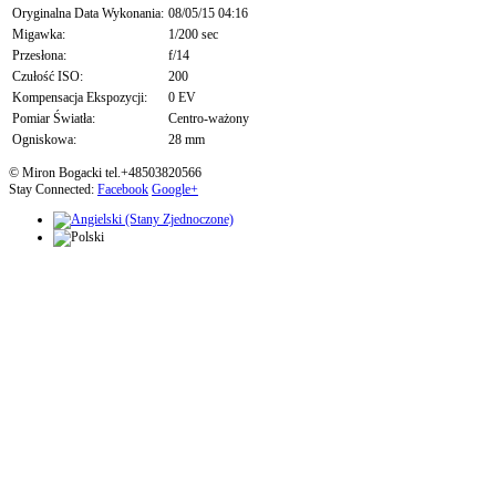
Oryginalna Data Wykonania:
08/05/15 04:16
Migawka:
1/200 sec
Przesłona:
f/14
Czułość ISO:
200
Kompensacja Ekspozycji:
0 EV
Pomiar Światła:
Centro-ważony
Ogniskowa:
28 mm
© Miron Bogacki tel.+48503820566
Stay Connected:
Facebook
Google+