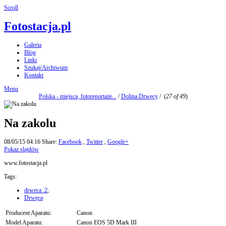
Scroll
Fotostacja.pl
Galeria
Blog
Linki
Szukaj/Archiwum
Kontakt
Menu
Polska - miejsca, fotoreportaże...
/
Dolina Drwęcy
/
(
27 of 49
)
Na zakolu
08/05/15 04:16
Share:
Facebook
,
Twitter
,
Google+
Pokaz slajdów
www.fotostacja.pl
Tags:
drweca_2
,
Drwęca
Producent Aparatu:
Canon
Model Aparatu:
Canon EOS 5D Mark III