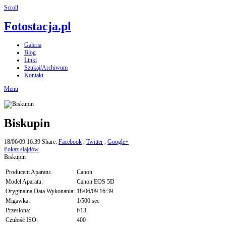
Scroll
Fotostacja.pl
Galeria
Blog
Linki
Szukaj/Archiwum
Kontakt
Menu
Biskupin
18/06/09 16:39
Share:
Facebook
,
Twitter
,
Google+
Pokaz slajdów
Biskupin
Producent Aparatu:
Canon
Model Aparatu:
Canon EOS 5D
Oryginalna Data Wykonania:
18/06/09 16:39
Migawka:
1/500 sec
Przesłona:
f/13
Czułość ISO:
400