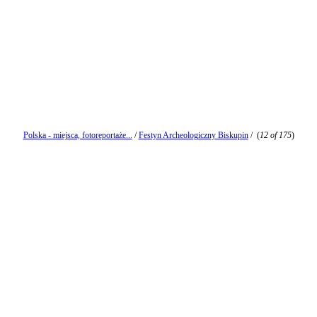
Polska - miejsca, fotoreportaże...
/
Festyn Archeologiczny Biskupin
/
(
12 of 175
)