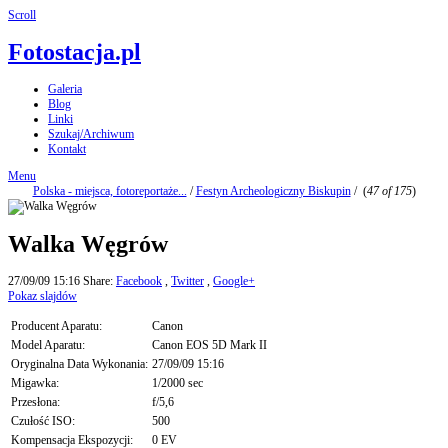
Scroll
Fotostacja.pl
Galeria
Blog
Linki
Szukaj/Archiwum
Kontakt
Menu
Polska - miejsca, fotoreportaże...
/
Festyn Archeologiczny Biskupin
/
(
47 of 175
)
Walka Węgrów
27/09/09 15:16
Share:
Facebook
,
Twitter
,
Google+
Pokaz slajdów
Producent Aparatu:
Canon
Model Aparatu:
Canon EOS 5D Mark II
Oryginalna Data Wykonania:
27/09/09 15:16
Migawka:
1/2000 sec
Przesłona:
f/5,6
Czułość ISO:
500
Kompensacja Ekspozycji:
0 EV