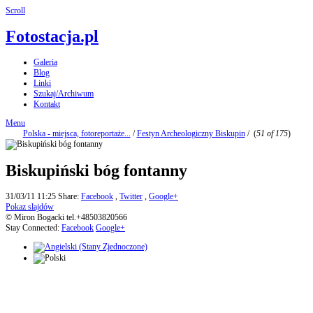
Scroll
Fotostacja.pl
Galeria
Blog
Linki
Szukaj/Archiwum
Kontakt
Menu
Polska - miejsca, fotoreportaże...
/
Festyn Archeologiczny Biskupin
/
(
51 of 175
)
Biskupiński bóg fontanny
31/03/11 11:25
Share:
Facebook
,
Twitter
,
Google+
Pokaz slajdów
© Miron Bogacki tel.+48503820566
Stay Connected:
Facebook
Google+