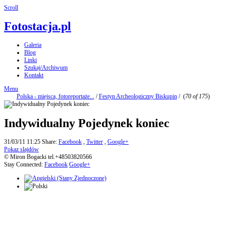
Scroll
Fotostacja.pl
Galeria
Blog
Linki
Szukaj/Archiwum
Kontakt
Menu
Polska - miejsca, fotoreportaże...
/
Festyn Archeologiczny Biskupin
/
(
70 of 175
)
Indywidualny Pojedynek koniec
31/03/11 11:25
Share:
Facebook
,
Twitter
,
Google+
Pokaz slajdów
© Miron Bogacki tel.+48503820566
Stay Connected:
Facebook
Google+