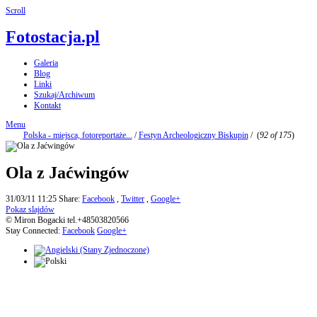
Scroll
Fotostacja.pl
Galeria
Blog
Linki
Szukaj/Archiwum
Kontakt
Menu
Polska - miejsca, fotoreportaże...
/
Festyn Archeologiczny Biskupin
/
(
92 of 175
)
Ola z Jaćwingów
31/03/11 11:25
Share:
Facebook
,
Twitter
,
Google+
Pokaz slajdów
© Miron Bogacki tel.+48503820566
Stay Connected:
Facebook
Google+