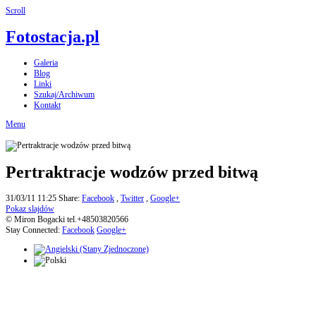
Scroll
Fotostacja.pl
Galeria
Blog
Linki
Szukaj/Archiwum
Kontakt
Menu
Pertraktracje wodzów przed bitwą
31/03/11 11:25
Share:
Facebook
,
Twitter
,
Google+
Pokaz slajdów
© Miron Bogacki tel.+48503820566
Stay Connected:
Facebook
Google+