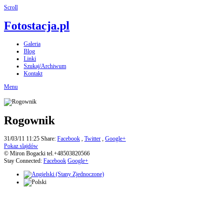
Scroll
Fotostacja.pl
Galeria
Blog
Linki
Szukaj/Archiwum
Kontakt
Menu
Rogownik
31/03/11 11:25
Share:
Facebook
,
Twitter
,
Google+
Pokaz slajdów
© Miron Bogacki tel.+48503820566
Stay Connected:
Facebook
Google+