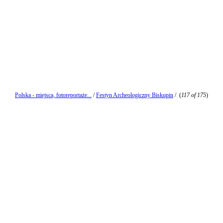
Polska - miejsca, fotoreportaże...
/
Festyn Archeologiczny Biskupin
/
(
117 of 175
)