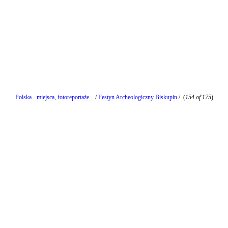
Polska - miejsca, fotoreportaże...
/
Festyn Archeologiczny Biskupin
/
(
154 of 175
)