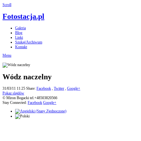
Scroll
Fotostacja.pl
Galeria
Blog
Linki
Szukaj/Archiwum
Kontakt
Menu
Wódz naczelny
31/03/11 11:25
Share:
Facebook
,
Twitter
,
Google+
Pokaz slajdów
© Miron Bogacki tel.+48503820566
Stay Connected:
Facebook
Google+