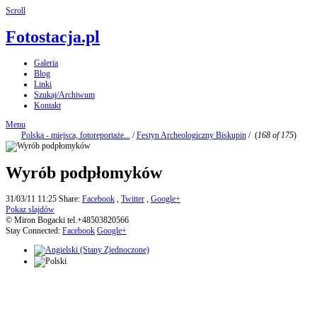
Scroll
Fotostacja.pl
Galeria
Blog
Linki
Szukaj/Archiwum
Kontakt
Menu
Polska - miejsca, fotoreportaże...
/
Festyn Archeologiczny Biskupin
/
(
168 of 175
)
Wyrób podpłomyków
31/03/11 11:25
Share:
Facebook
,
Twitter
,
Google+
Pokaz slajdów
© Miron Bogacki tel.+48503820566
Stay Connected:
Facebook
Google+