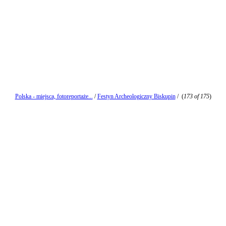
Polska - miejsca, fotoreportaże...
/
Festyn Archeologiczny Biskupin
/
(
173 of 175
)