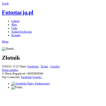
Scroll
Fotostacja.pl
Galeria
Blog
Linki
Szukaj/Archiwum
Kontakt
Menu
Złotnik
31/03/11 11:25
Share:
Facebook
,
Twitter
,
Google+
Pokaz slajdów
© Miron Bogacki tel.+48503820566
Stay Connected:
Facebook
Google+