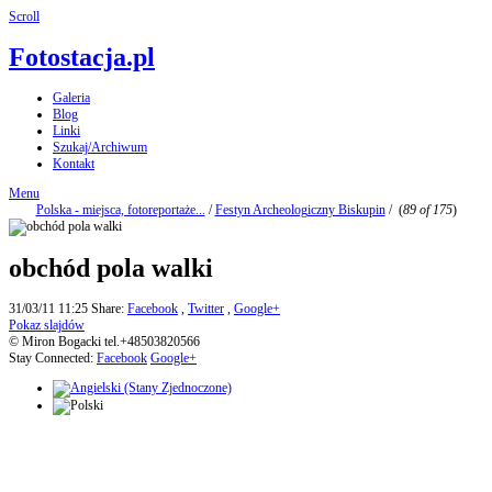
Scroll
Fotostacja.pl
Galeria
Blog
Linki
Szukaj/Archiwum
Kontakt
Menu
Polska - miejsca, fotoreportaże...
/
Festyn Archeologiczny Biskupin
/
(
89 of 175
)
obchód pola walki
31/03/11 11:25
Share:
Facebook
,
Twitter
,
Google+
Pokaz slajdów
© Miron Bogacki tel.+48503820566
Stay Connected:
Facebook
Google+