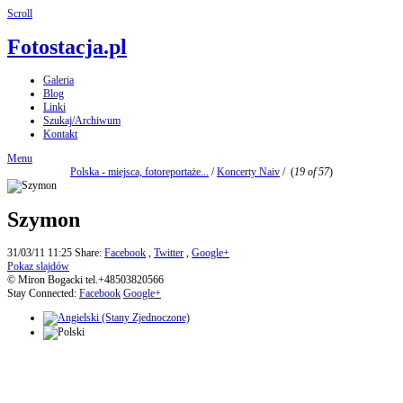
Scroll
Fotostacja.pl
Galeria
Blog
Linki
Szukaj/Archiwum
Kontakt
Menu
Polska - miejsca, fotoreportaże...
/
Koncerty Naiv
/
(
19 of 57
)
Szymon
31/03/11 11:25
Share:
Facebook
,
Twitter
,
Google+
Pokaz slajdów
© Miron Bogacki tel.+48503820566
Stay Connected:
Facebook
Google+