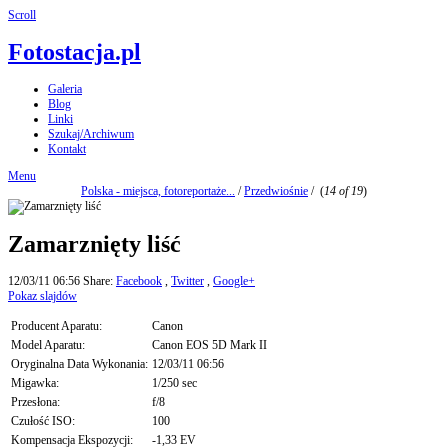
Scroll
Fotostacja.pl
Galeria
Blog
Linki
Szukaj/Archiwum
Kontakt
Menu
Polska - miejsca, fotoreportaże...
/
Przedwiośnie
/
(
14 of 19
)
Zamarznięty liść
12/03/11 06:56
Share:
Facebook
,
Twitter
,
Google+
Pokaz slajdów
Producent Aparatu:
Canon
Model Aparatu:
Canon EOS 5D Mark II
Oryginalna Data Wykonania:
12/03/11 06:56
Migawka:
1/250 sec
Przesłona:
f/8
Czułość ISO:
100
Kompensacja Ekspozycji:
-1,33 EV