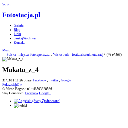
Scroll
Fotostacja.pl
Galeria
Blog
Linki
Szukaj/Archiwum
Kontakt
Menu
Polska - miejsca, fotoreportaże...
/
Wisłostrada - festiwal sztuki otwartej
/
(
76 of 163
)
Makata_z_4
31/03/11 11:26
Share:
Facebook
,
Twitter
,
Google+
Pokaz slajdów
© Miron Bogacki tel.+48503820566
Stay Connected:
Facebook
Google+