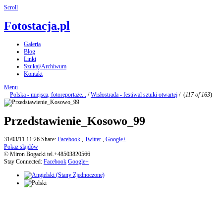
Scroll
Fotostacja.pl
Galeria
Blog
Linki
Szukaj/Archiwum
Kontakt
Menu
Polska - miejsca, fotoreportaże...
/
Wisłostrada - festiwal sztuki otwartej
/
(
117 of 163
)
Przedstawienie_Kosowo_99
31/03/11 11:26
Share:
Facebook
,
Twitter
,
Google+
Pokaz slajdów
© Miron Bogacki tel.+48503820566
Stay Connected:
Facebook
Google+