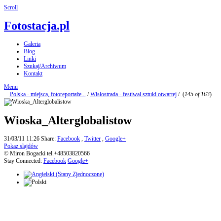
Scroll
Fotostacja.pl
Galeria
Blog
Linki
Szukaj/Archiwum
Kontakt
Menu
Polska - miejsca, fotoreportaże...
/
Wisłostrada - festiwal sztuki otwartej
/
(
145 of 163
)
Wioska_Alterglobalistow
31/03/11 11:26
Share:
Facebook
,
Twitter
,
Google+
Pokaz slajdów
© Miron Bogacki tel.+48503820566
Stay Connected:
Facebook
Google+