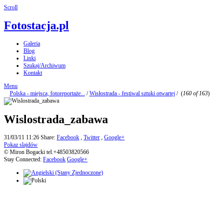
Scroll
Fotostacja.pl
Galeria
Blog
Linki
Szukaj/Archiwum
Kontakt
Menu
Polska - miejsca, fotoreportaże...
/
Wisłostrada - festiwal sztuki otwartej
/
(
160 of 163
)
Wislostrada_zabawa
31/03/11 11:26
Share:
Facebook
,
Twitter
,
Google+
Pokaz slajdów
© Miron Bogacki tel.+48503820566
Stay Connected:
Facebook
Google+