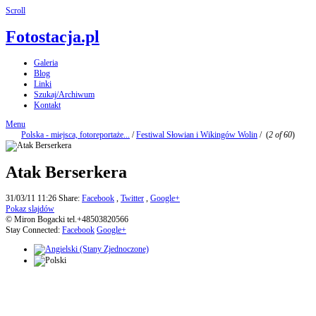
Scroll
Fotostacja.pl
Galeria
Blog
Linki
Szukaj/Archiwum
Kontakt
Menu
Polska - miejsca, fotoreportaże...
/
Festiwal Słowian i Wikingów Wolin
/
(
2 of 60
)
Atak Berserkera
31/03/11 11:26
Share:
Facebook
,
Twitter
,
Google+
Pokaz slajdów
© Miron Bogacki tel.+48503820566
Stay Connected:
Facebook
Google+