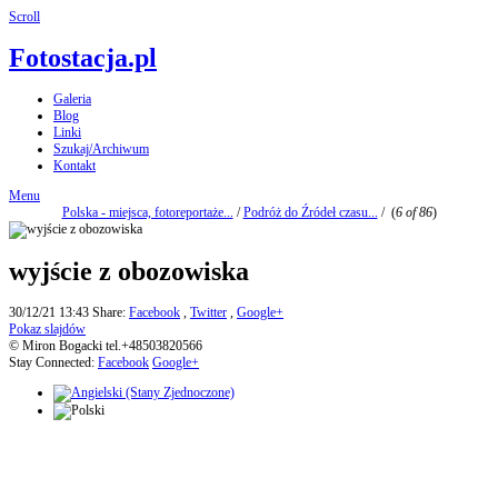
Scroll
Fotostacja.pl
Galeria
Blog
Linki
Szukaj/Archiwum
Kontakt
Menu
Polska - miejsca, fotoreportaże...
/
Podróż do Źródeł czasu...
/
(
6 of 86
)
wyjście z obozowiska
30/12/21 13:43
Share:
Facebook
,
Twitter
,
Google+
Pokaz slajdów
© Miron Bogacki tel.+48503820566
Stay Connected:
Facebook
Google+