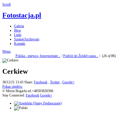
Scroll
Fotostacja.pl
Galeria
Blog
Linki
Szukaj/Archiwum
Kontakt
Menu
Polska - miejsca, fotoreportaże...
/
Podróż do Źródeł czasu...
/
(
26 of 86
)
Cerkiew
30/12/21 13:43
Share:
Facebook
,
Twitter
,
Google+
Pokaz slajdów
© Miron Bogacki tel.+48503820566
Stay Connected:
Facebook
Google+