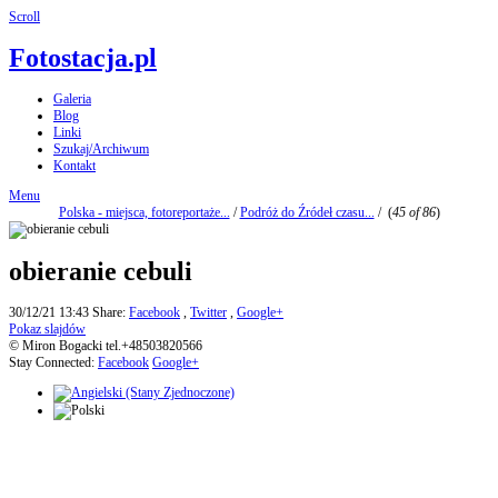
Scroll
Fotostacja.pl
Galeria
Blog
Linki
Szukaj/Archiwum
Kontakt
Menu
Polska - miejsca, fotoreportaże...
/
Podróż do Źródeł czasu...
/
(
45 of 86
)
obieranie cebuli
30/12/21 13:43
Share:
Facebook
,
Twitter
,
Google+
Pokaz slajdów
© Miron Bogacki tel.+48503820566
Stay Connected:
Facebook
Google+