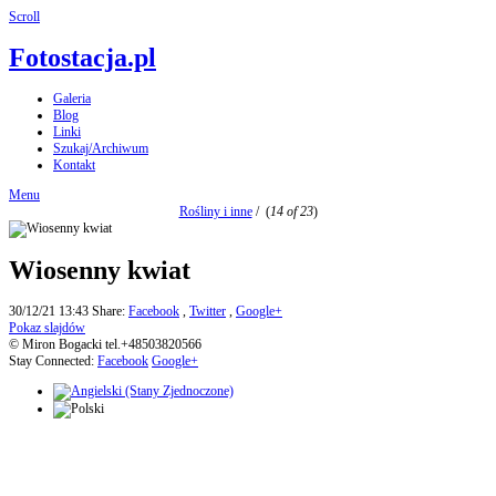
Scroll
Fotostacja.pl
Galeria
Blog
Linki
Szukaj/Archiwum
Kontakt
Menu
Rośliny i inne
/
(
14 of 23
)
Wiosenny kwiat
30/12/21 13:43
Share:
Facebook
,
Twitter
,
Google+
Pokaz slajdów
© Miron Bogacki tel.+48503820566
Stay Connected:
Facebook
Google+