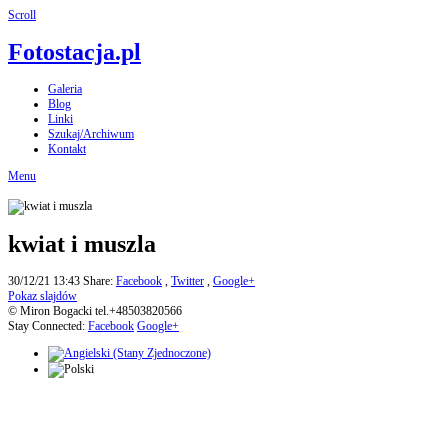
Scroll
Fotostacja.pl
Galeria
Blog
Linki
Szukaj/Archiwum
Kontakt
Menu
kwiat i muszla
30/12/21 13:43
Share:
Facebook
,
Twitter
,
Google+
Pokaz slajdów
© Miron Bogacki tel.+48503820566
Stay Connected:
Facebook
Google+