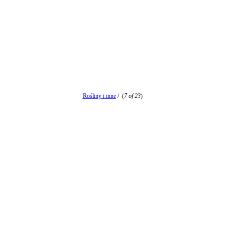
Rośliny i inne
/
(
7 of 23
)