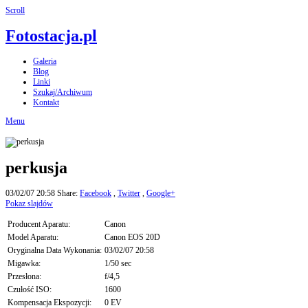
Scroll
Fotostacja.pl
Galeria
Blog
Linki
Szukaj/Archiwum
Kontakt
Menu
perkusja
03/02/07 20:58
Share:
Facebook
,
Twitter
,
Google+
Pokaz slajdów
Producent Aparatu:
Canon
Model Aparatu:
Canon EOS 20D
Oryginalna Data Wykonania:
03/02/07 20:58
Migawka:
1/50 sec
Przesłona:
f/4,5
Czułość ISO:
1600
Kompensacja Ekspozycji:
0 EV