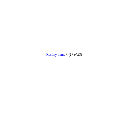
Rośliny i inne
/
(
17 of 23
)