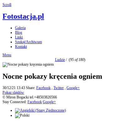
Scroll
Fotostacja.pl
Galeria
Blog
Linki
Szukaj/Archiwum
Kontakt
Menu
Ludzie
/
(
95 of 180
)
Nocne pokazy kręcenia ogniem
30/12/21 13:43
Share:
Facebook
,
Twitter
,
Google+
Pokaz slajdów
© Miron Bogacki tel.+48503820566
Stay Connected:
Facebook
Google+