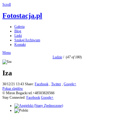
Scroll
Fotostacja.pl
Galeria
Blog
Linki
Szukaj/Archiwum
Kontakt
Menu
Ludzie
/
(
47 of 180
)
Iza
30/12/21 13:43
Share:
Facebook
,
Twitter
,
Google+
Pokaz slajdów
© Miron Bogacki tel.+48503820566
Stay Connected:
Facebook
Google+