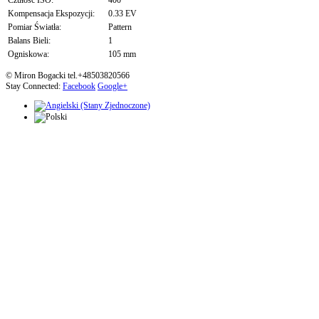
Czułość ISO:
400
Kompensacja Ekspozycji:
0.33 EV
Pomiar Światła:
Pattern
Balans Bieli:
1
Ogniskowa:
105 mm
© Miron Bogacki tel.+48503820566
Stay Connected:
Facebook
Google+