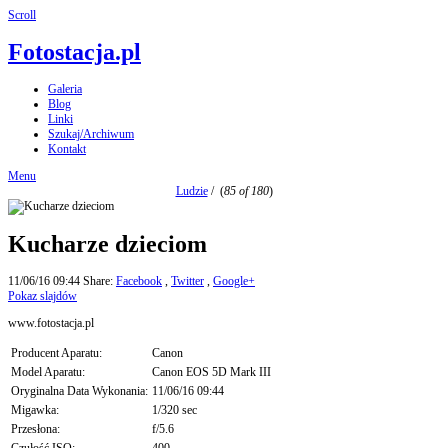
Scroll
Fotostacja.pl
Galeria
Blog
Linki
Szukaj/Archiwum
Kontakt
Menu
Ludzie
/
(
85 of 180
)
Kucharze dzieciom
11/06/16 09:44
Share:
Facebook
,
Twitter
,
Google+
Pokaz slajdów
www.fotostacja.pl
Producent Aparatu:
Canon
Model Aparatu:
Canon EOS 5D Mark III
Oryginalna Data Wykonania:
11/06/16 09:44
Migawka:
1/320 sec
Przesłona:
f/5.6