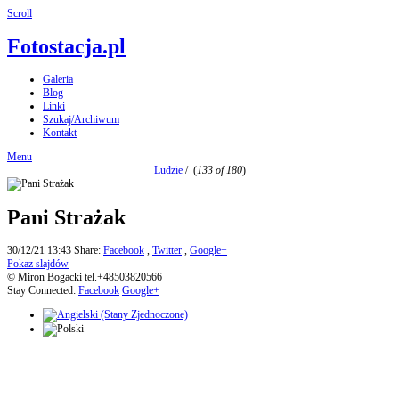
Scroll
Fotostacja.pl
Galeria
Blog
Linki
Szukaj/Archiwum
Kontakt
Menu
Ludzie
/
(
133 of 180
)
Pani Strażak
30/12/21 13:43
Share:
Facebook
,
Twitter
,
Google+
Pokaz slajdów
© Miron Bogacki tel.+48503820566
Stay Connected:
Facebook
Google+