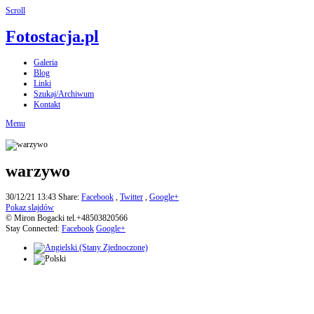
Scroll
Fotostacja.pl
Galeria
Blog
Linki
Szukaj/Archiwum
Kontakt
Menu
warzywo
30/12/21 13:43
Share:
Facebook
,
Twitter
,
Google+
Pokaz slajdów
© Miron Bogacki tel.+48503820566
Stay Connected:
Facebook
Google+