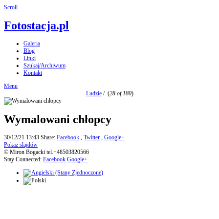
Scroll
Fotostacja.pl
Galeria
Blog
Linki
Szukaj/Archiwum
Kontakt
Menu
Ludzie
/
(
28 of 180
)
Wymalowani chłopcy
30/12/21 13:43
Share:
Facebook
,
Twitter
,
Google+
Pokaz slajdów
© Miron Bogacki tel.+48503820566
Stay Connected:
Facebook
Google+