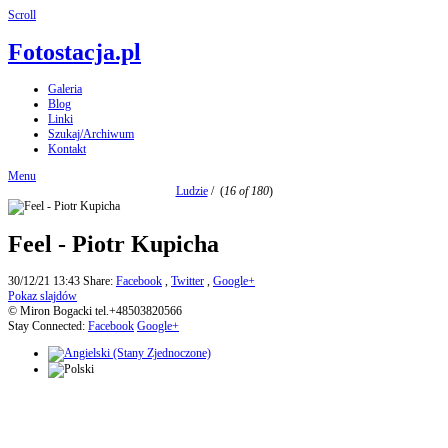
Scroll
Fotostacja.pl
Galeria
Blog
Linki
Szukaj/Archiwum
Kontakt
Menu
Ludzie
/
(
16 of 180
)
Feel - Piotr Kupicha
30/12/21 13:43
Share:
Facebook
,
Twitter
,
Google+
Pokaz slajdów
© Miron Bogacki tel.+48503820566
Stay Connected:
Facebook
Google+