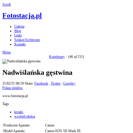
Scroll
Fotostacja.pl
Galeria
Blog
Linki
Szukaj/Archiwum
Kontakt
Menu
Krajobrazy
/
(
46 of 151
)
Nadwiślańska gęstwina
21/02/21 08:19
Share:
Facebook
,
Twitter
,
Google+
Pokaz slajdów
www.fotostacja.pl
Tags:
krzaki
,
wschód słońca
Producent Aparatu:
Canon
Model Aparatu:
Canon EOS 5D Mark III