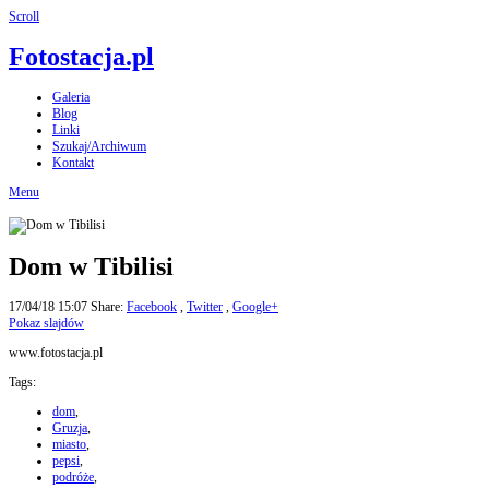
Scroll
Fotostacja.pl
Galeria
Blog
Linki
Szukaj/Archiwum
Kontakt
Menu
Dom w Tibilisi
17/04/18 15:07
Share:
Facebook
,
Twitter
,
Google+
Pokaz slajdów
www.fotostacja.pl
Tags:
dom
,
Gruzja
,
miasto
,
pepsi
,
podróże
,