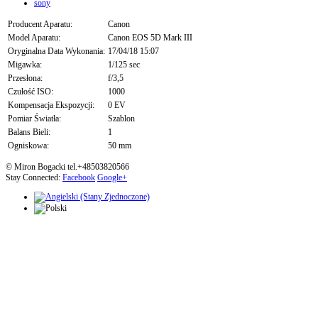
sony
Producent Aparatu:
Canon
Model Aparatu:
Canon EOS 5D Mark III
Oryginalna Data Wykonania:
17/04/18 15:07
Migawka:
1/125 sec
Przesłona:
f/3,5
Czułość ISO:
1000
Kompensacja Ekspozycji:
0 EV
Pomiar Światła:
Szablon
Balans Bieli:
1
Ogniskowa:
50 mm
© Miron Bogacki tel.+48503820566
Stay Connected:
Facebook
Google+