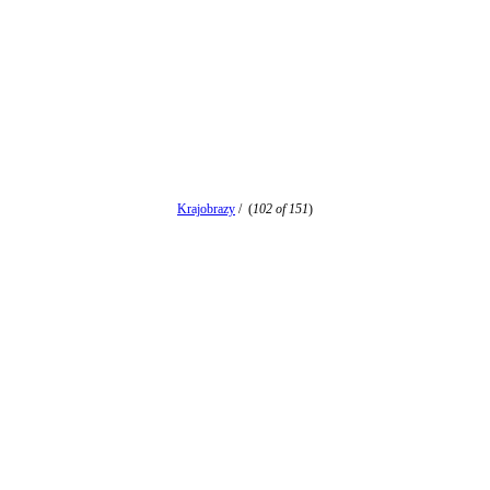
Krajobrazy
/
(
102 of 151
)