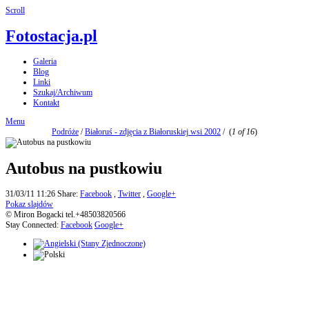
Scroll
Fotostacja.pl
Galeria
Blog
Linki
Szukaj/Archiwum
Kontakt
Menu
Podróże
/
Białoruś - zdjęcia z Białoruskiej wsi 2002
/
(
1 of 16
)
Autobus na pustkowiu
31/03/11 11:26
Share:
Facebook
,
Twitter
,
Google+
Pokaz slajdów
© Miron Bogacki tel.+48503820566
Stay Connected:
Facebook
Google+