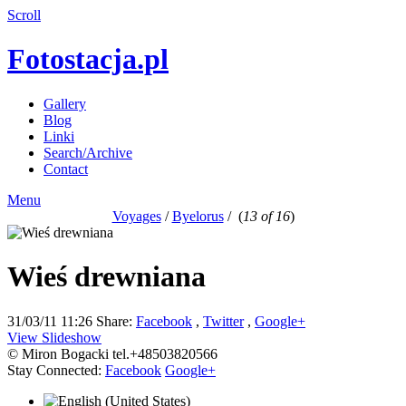
Scroll
Fotostacja.pl
Gallery
Blog
Linki
Search/Archive
Contact
Menu
Voyages
/
Byelorus
/
(
13 of 16
)
Wieś drewniana
31/03/11 11:26
Share:
Facebook
,
Twitter
,
Google+
View Slideshow
© Miron Bogacki tel.+48503820566
Stay Connected:
Facebook
Google+