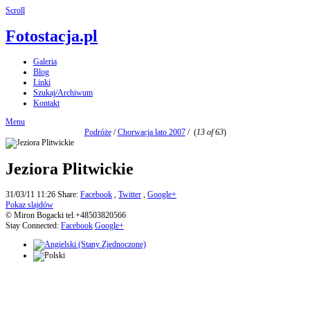
Scroll
Fotostacja.pl
Galeria
Blog
Linki
Szukaj/Archiwum
Kontakt
Menu
Podróże
/
Chorwacja lato 2007
/
(
13 of 63
)
Jeziora Plitwickie
31/03/11 11:26
Share:
Facebook
,
Twitter
,
Google+
Pokaz slajdów
© Miron Bogacki tel.+48503820566
Stay Connected:
Facebook
Google+