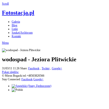
Scroll
Fotostacja.pl
Galeria
Blog
Linki
Szukaj/Archiwum
Kontakt
Menu
wodospad - Jeziora Plitwickie
31/03/11 11:26
Share:
Facebook
,
Twitter
,
Google+
Pokaz slajdów
© Miron Bogacki tel.+48503820566
Stay Connected:
Facebook
Google+