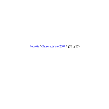
Podróże
/
Chorwacja lato 2007
/
(
20 of 63
)