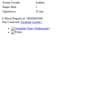
Pomiar Światła:
Szablon
Balans Bieli:
1
Ogniskowa:
32 mm
© Miron Bogacki tel.+48503820566
Stay Connected:
Facebook
Google+