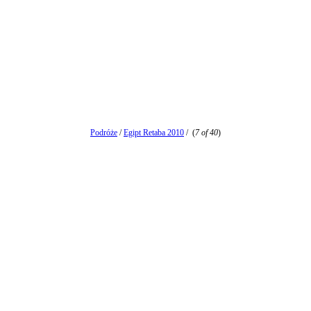
Podróże
/
Egipt Retaba 2010
/
(
7 of 40
)