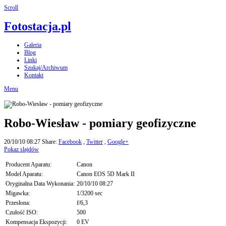
Scroll
Fotostacja.pl
Galeria
Blog
Linki
Szukaj/Archiwum
Kontakt
Menu
Robo-Wiesław - pomiary geofizyczne
20/10/10 08:27
Share:
Facebook
,
Twitter
,
Google+
Pokaz slajdów
Producent Aparatu:
Canon
Model Aparatu:
Canon EOS 5D Mark II
Oryginalna Data Wykonania:
20/10/10 08:27
Migawka:
1/3200 sec
Przesłona:
f/6,3
Czułość ISO:
500
Kompensacja Ekspozycji:
0 EV