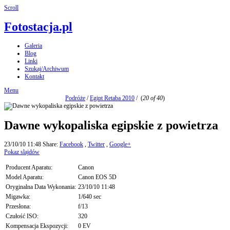
Scroll
Fotostacja.pl
Galeria
Blog
Linki
Szukaj/Archiwum
Kontakt
Menu
Podróże
/
Egipt Retaba 2010
/
(
20 of 40
)
Dawne wykopaliska egipskie z powietrza
23/10/10 11:48
Share:
Facebook
,
Twitter
,
Google+
Pokaz slajdów
Producent Aparatu:
Canon
Model Aparatu:
Canon EOS 5D
Oryginalna Data Wykonania:
23/10/10 11:48
Migawka:
1/640 sec
Przesłona:
f/13
Czułość ISO:
320
Kompensacja Ekspozycji:
0 EV