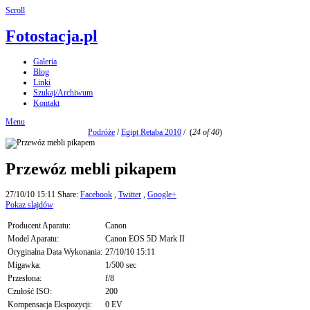
Scroll
Fotostacja.pl
Galeria
Blog
Linki
Szukaj/Archiwum
Kontakt
Menu
Podróże
/
Egipt Retaba 2010
/
(
24 of 40
)
Przewóz mebli pikapem
27/10/10 15:11
Share:
Facebook
,
Twitter
,
Google+
Pokaz slajdów
Producent Aparatu:
Canon
Model Aparatu:
Canon EOS 5D Mark II
Oryginalna Data Wykonania:
27/10/10 15:11
Migawka:
1/500 sec
Przesłona:
f/8
Czułość ISO:
200
Kompensacja Ekspozycji:
0 EV