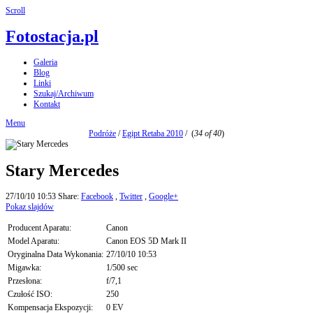
Scroll
Fotostacja.pl
Galeria
Blog
Linki
Szukaj/Archiwum
Kontakt
Menu
Podróże
/
Egipt Retaba 2010
/
(
34 of 40
)
Stary Mercedes
27/10/10 10:53
Share:
Facebook
,
Twitter
,
Google+
Pokaz slajdów
Producent Aparatu:
Canon
Model Aparatu:
Canon EOS 5D Mark II
Oryginalna Data Wykonania:
27/10/10 10:53
Migawka:
1/500 sec
Przesłona:
f/7,1
Czułość ISO:
250
Kompensacja Ekspozycji:
0 EV