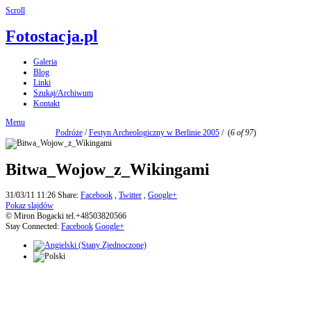
Scroll
Fotostacja.pl
Galeria
Blog
Linki
Szukaj/Archiwum
Kontakt
Menu
Podróże
/
Festyn Archeologiczny w Berlinie 2005
/
(
6 of 97
)
Bitwa_Wojow_z_Wikingami
31/03/11 11:26
Share:
Facebook
,
Twitter
,
Google+
Pokaz slajdów
© Miron Bogacki tel.+48503820566
Stay Connected:
Facebook
Google+