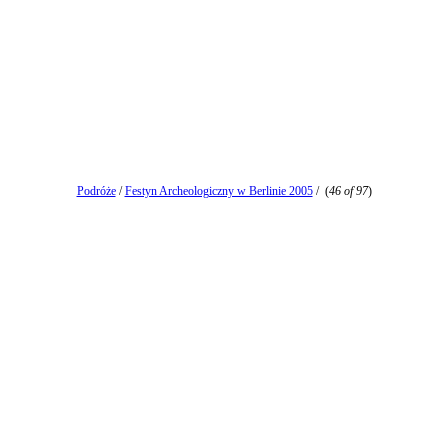
Podróże
/
Festyn Archeologiczny w Berlinie 2005
/
(
46 of 97
)