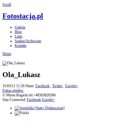
Scroll
Fotostacja.pl
Galeria
Blog
Linki
Szukaj/Archiwum
Kontakt
Menu
Ola_Lukasz
31/03/11 11:26
Share:
Facebook
,
Twitter
,
Google+
Pokaz slajdów
© Miron Bogacki tel.+48503820566
Stay Connected:
Facebook
Google+